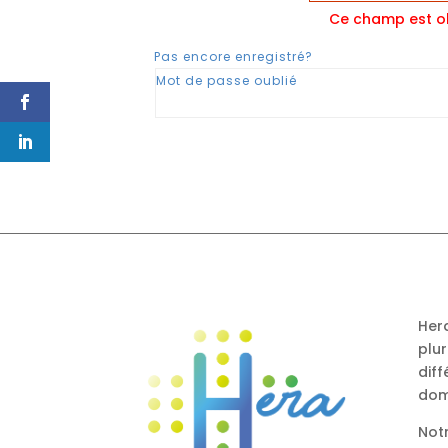
Ce champ est ob
Pas encore enregistré?
Mot de passe oublié
Her
plur
diff
dom
Not