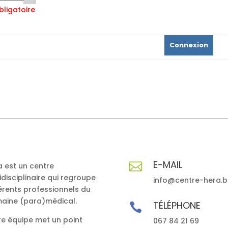
ligatoire
Connexion
E-MAIL

a est un centre
idisciplinaire qui regroupe
info@centre-hera.b
érents professionnels du
aine (para)médical.
TÉLÉPHONE

re équipe met un point
067 84 21 69