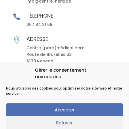
info@centre-hera.be
TÉLÉPHONE

067 84 21 69
ADRESSE

Centre (para)médical Hera
Route de Bruxelles 62
1430 Rebecq
Gérer le consentement
Politique de cookies (EU)
aux cookies
Nous utilisons des cookies pour optimiser notre site web et notre
Mentions légales
service.
Accepter
Refuser
© 2021 Centre (para)médical HERA
| Réalisé par
PRISM